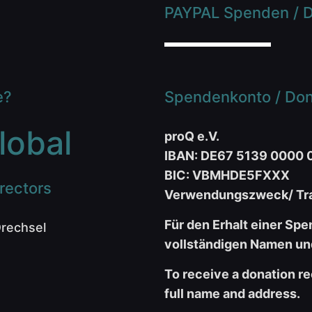
PAYPAL Spenden / D
e?
Spendenkonto / Dona
lobal
proQ e.V.
IBAN: DE67 5139 0000 
BIC: VBMHDE5FXXX
rectors
Verwendungszweck/ Tra
Für den Erhalt einer Spe
Drechsel
vollständigen Namen und
To receive a donation re
full name and address.