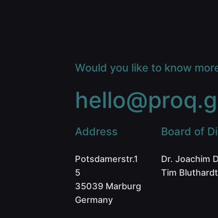
Would you like to know mor
hello@proq.g
Address
Board of Di
Potsdamerstr.1
Dr. Joachim 
5
Tim Bluthardt
35039 Marburg
Germany