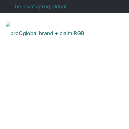
hello<at>proq.global