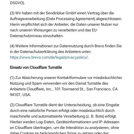
DSGVO).
(3) Wir haben mit der Send
inblue GmbH einen Vertrag über die
Auftragsverarbeitung (Data Processing Agreement) abgeschl
ossen.
Hierin verpflichtet sich der Anbieter, die Daten unserer Nutzer nur
nach unseren Weisungen zu verarbeiten und das EU-
Datenschutzniveau einzuhalten.
(4) Weitere Informationen zur Datennutzung durch Brevo finden Sie
in der Datenschutzerklärung des Anbieters unter:
https://www.brevo.com/de/legal/privacypolicy/
.
Einsatz von Cloudflare Turnstile
(1) Zur Absicherung unserer Kontaktformulare vor missbräuchlicher
Nutzung und Spam verwenden wir den Dienst Turnstile des
Anbieters Cloudflare, Inc., 101 Townsend St., San Francisco, CA
94107, USA.
(2) Cloudflare Turnstile dient der Unterscheidung, ob eine Eingabe
durch eine natürliche Person erfolgt oder missbräuchlich durch
maschinelle und automatisierte Verarbeitung (z. B. Bots) erfolgt.
Hierbei werden Log-Daten, Geräteinformationen und IP-Adressen
an Cloudflare übertragen, um die Interaktion zu analysieren, ohne
dabei Cookies im herkömmlichen Sinne zu setzen oder das