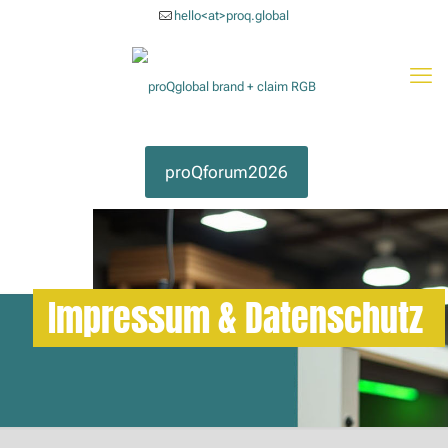
hello<at>proq.global
proQforum2026
Impressum & Datenschutz