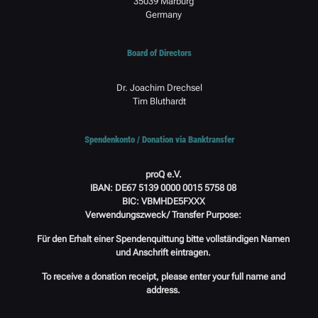
35039 Marburg
Germany
Board of Directors
Dr. Joachim Drechsel
Tim Bluthardt
Spendenkonto / Donation via Banktransfer
proQ e.V.
IBAN: DE67 5139 0000 0015 5758 08
BIC: VBMHDE5FXXX
Verwendungszweck/ Transfer Purpose:
Für den Erhalt einer Spendenquittung bitte vollständigen Namen
und Anschrift eintragen.
To receive a donation receipt, please enter your full name and
address.