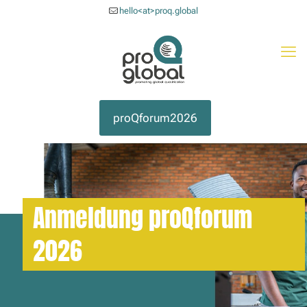
hello<at>proq.global
proQforum2026
Anmeldung proQforum
2026