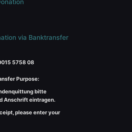
onation
tion via Banktransfer
0015 5758 08
nsfer Purpose:
ndenquittung bitte
 Anschrift eintragen.
ceipt, please enter your