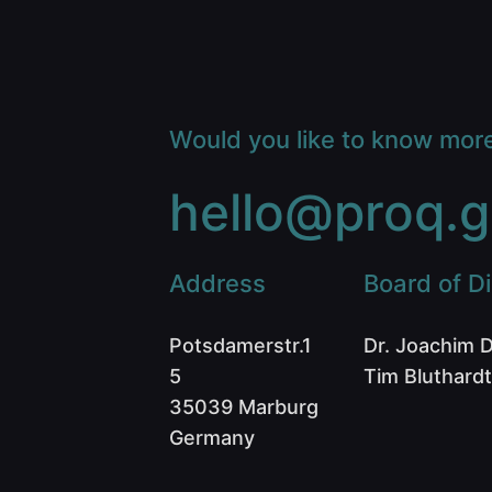
Would you like to know mor
hello@proq.g
Address
Board of Di
Potsdamerstr.1
Dr. Joachim 
5
Tim Bluthardt
35039 Marburg
Germany