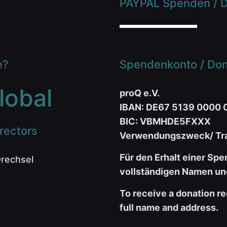
PAYPAL Spenden / D
e?
Spendenkonto / Dona
lobal
proQ e.V.
IBAN: DE67 5139 0000 
BIC: VBMHDE5FXXX
rectors
Verwendungszweck/ Tra
Für den Erhalt einer Spe
Drechsel
vollständigen Namen und
To receive a donation re
full name and address.