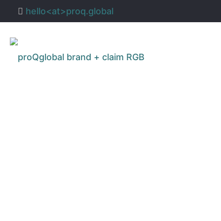
hello<at>proq.global