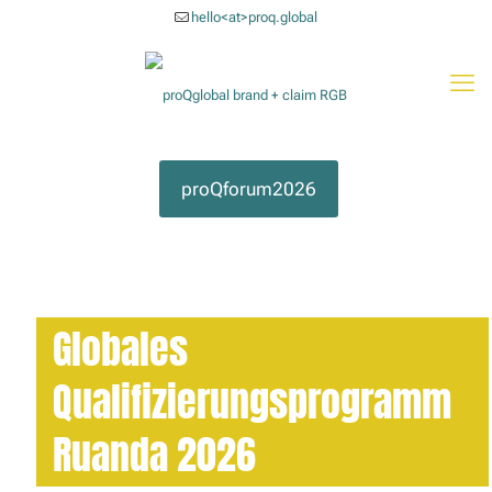
hello<at>proq.global
proQforum2026
Globales
Qualifizierungsprogramm
Ruanda 2026