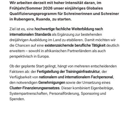
Wir arbeiten derzeit mit hoher Intensität daran, im
Frühjahr/Sommer 2026
unser
einjähriges Globales
Qualifizierungsprogramm für Schreinerinnen und Schreiner
in
Rubengera, Ruanda
, zu starten.
Ziel ist es, eine
hochwertige fachliche Weiterbildung nach
internationalen Standards
als Ergänzung zur bestehenden
dreijährigen Ausbildung im Land zu etablieren. Damit möchten wir
die Chancen auf eine
existenzsichernde berufliche Tätigkeit
deutlich
erweitern – sowohl in afrikanischen Partnerländern als auch
perspektivisch in Europa.
Ob der geplante Start gelingt, hängt von mehreren entscheidenden
Faktoren ab: der
Fertigstellung der Trainingsinfrastruktur
, der
Verfügbarkeit von
nationalem und internationalem Fachpersonal
,
den notwendigen
Genehmigungen
sowie der Umsetzung eines
Cluster-Finanzierungsansatzes
. Dieser kombiniert Eigenbeiträge,
Systempartnerschaften, Personalförderung, Sponsoring und
Spenden.